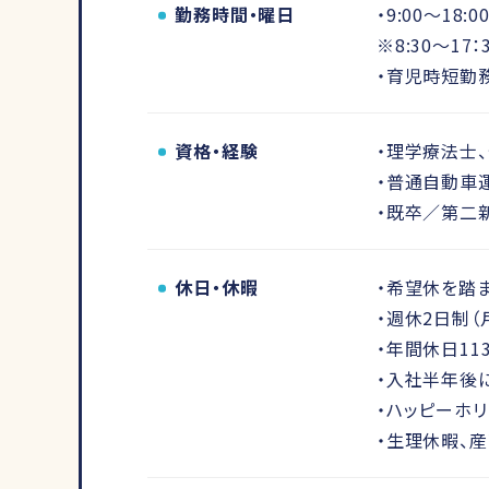
勤務時間・曜日
・9:00～18:
※8:30～1
・育児時短勤
資格・経験
・理学療法士
・普通自動車
・既卒／第二
休日・休暇
・希望休を踏
・週休2日制（
・年間休日11
・入社半年後
・ハッピーホリ
・生理休暇、