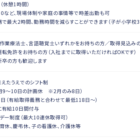
00（休憩1時間）
7：30など、現場体制や家庭の事情等で時差出勤も可
務で最大2時間、勤務時間を減らすことができます（子が小学校3
、作業療法士、言語聴覚士いずれかをお持ちの方／取得見込み
運転免許をお持ちの方（入社までに取得いただければOKです）
新卒の方も歓迎します
まえたうえでのシフト制
月9～10日の計画休 ※2月のみ8日）
3日（有給取得義務と合わせて最低118日～）
に有給10日間付与
デー制度（最大10連休取得可）
産育休、慶弔休、子の看護休、介護休等