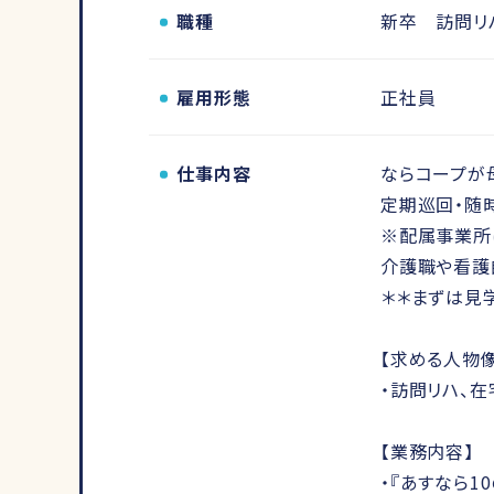
職種
新卒 訪問リ
雇用形態
正社員
仕事内容
ならコープが
定期巡回・随
※配属事業所
介護職や看護
＊＊まずは見
【求める人物像
・訪問リハ、
【業務内容】
・『あすなら