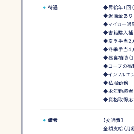
待遇
◆昇給年1回（
◆退職金あり
◆マイカー通
◆書籍購入補助
◆夏季手当2,0
◆冬季手当4,0
◆昼食補助（1
◆コープの福
◆インフルエ
◆私服勤務
◆永年勤続者
◆資格取得応
備考
【交通費】
全額支給（月額